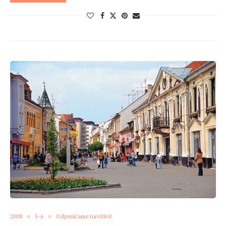
2008
5-6
Odporúčame navštíviť