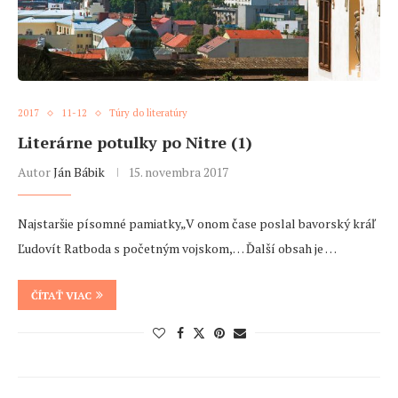
2017
11-12
Túry do literatúry
Literárne potulky po Nitre (1)
Autor
Ján Bábik
15. novembra 2017
Najstaršie písomné pamiatky„V onom čase poslal bavorský kráľ
Ľudovít Ratboda s početným vojskom,… Ďalší obsah je …
ČÍTAŤ VIAC