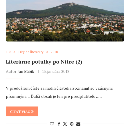
1-2
Túry do literatúry
2018
Literárne potulky po Nitre (2)
Autor
Ján Bábik
15. januára 2018
V predošlom čísle sa mohli čitatelia zoznámiť so vzácnymi
písomnými… Ďalší obsah je len pre predplatiteľov. …
ČÍTAŤ VIAC