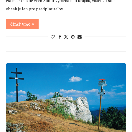
Na mieste, kde vrch Zobor vybieha nad krajinu, vidieť… Ďalší
obsah je len pre predplatiteľov. …
ČÍTAŤ VIAC