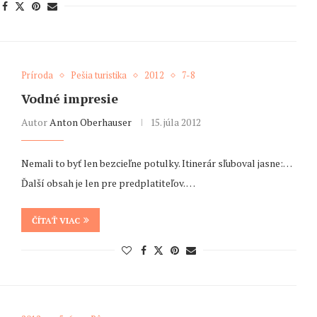
Príroda
Pešia turistika
2012
7-8
Vodné impresie
Autor
Anton Oberhauser
15. júla 2012
Nemali to byť len bezcieľne potulky. Itinerár sľuboval jasne:…
Ďalší obsah je len pre predplatiteľov. …
ČÍTAŤ VIAC