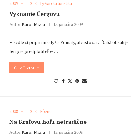
2009
1-2
Lyžiarska turistika
Vyznanie Čergovu
Autor
Karol Mizla
15. januára 2009
V sedle si pripíname lyže. Pomaly, ale isto sa… Ďalší obsah je
len pre predplatiteľov. …
ČÍTAŤ VIAC
2008
1-2
Rôzne
Na Kráľovu hoľu netradične
Autor
Karol Mizla
15. januára 2008