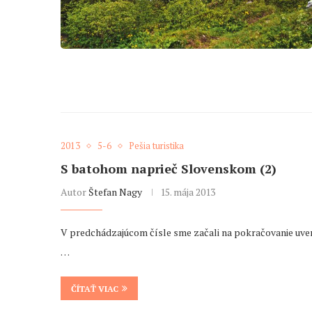
2013
5-6
Pešia turistika
S batohom naprieč Slovenskom (2)
Autor
Štefan Nagy
15. mája 2013
V predchádzajúcom čísle sme začali na pokračovanie uver
…
ČÍTAŤ VIAC