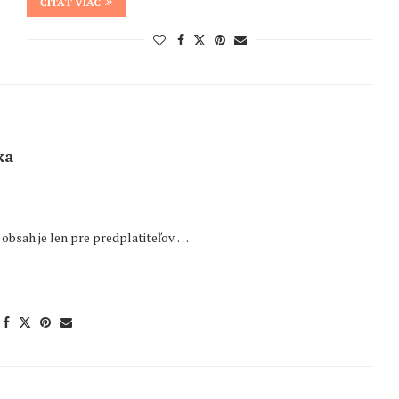
ČÍTAŤ VIAC
ka
bsah je len pre predplatiteľov. …