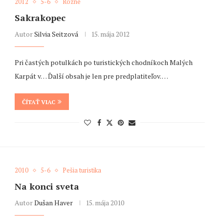
2012
5-6
Rôzne
Sakrakopec
Autor
Silvia Seitzová
15. mája 2012
Pri častých potulkách po turistických chodníkoch Malých
Karpát v… Ďalší obsah je len pre predplatiteľov. …
ČÍTAŤ VIAC
2010
5-6
Pešia turistika
Na konci sveta
Autor
Dušan Haver
15. mája 2010