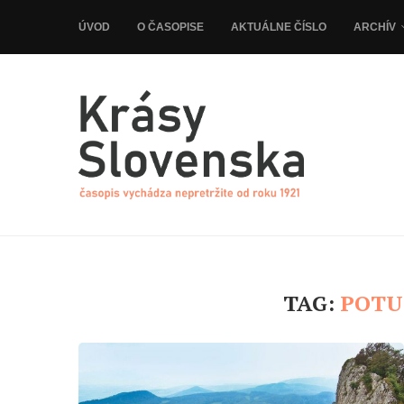
ÚVOD
O ČASOPISE
AKTUÁLNE ČÍSLO
ARCHÍV
TAG:
POTU