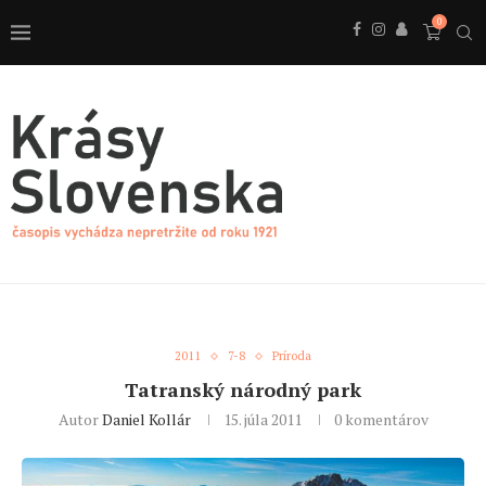
0
2011
7-8
Príroda
Tatranský národný park
Autor
Daniel Kollár
15. júla 2011
0 komentárov