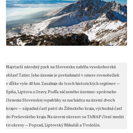
Najstarší národný park na Slovensku zahŕňa vysokohorskú
oblasť Tatier. Jeho územie je pretiahnuté v smere rovnobežiek
v dĺžke vyše 40 km. Zasahuje do troch historických regiónov —
Spiša, Liptova a Oravy. Podľa súčasného územno-správneho
členenia Slovenskej republiky sa nachádza na území dvoch
krajov — západná časť patrí do Žilinského kraja, východná časť
do Prešovského kraja. Na úrovni okresov sa TANAP člení medzi
tri okresy — Poprad, Liptovský Mikuláš a Tvrdošín.