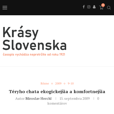
0
Rôzne
2009
9-10
Téryho chata ekogickejšia a komfortnejšia
Autor
Miroslav Herchl
15. septembra 2009
0
komentárov