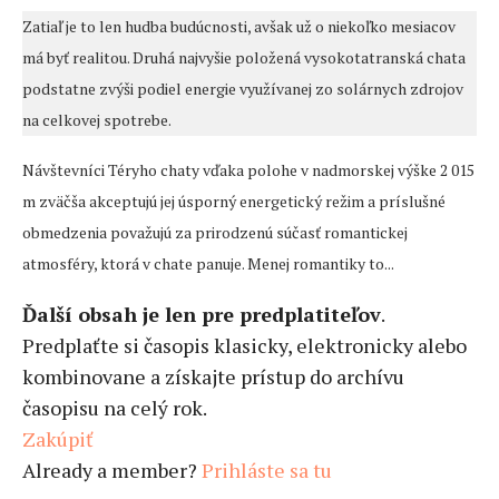
Zatiaľ je to len hudba budúcnosti, avšak už o niekoľko mesiacov
má byť realitou. Druhá najvyšie položená vysokotatranská chata
podstatne zvýši podiel energie využívanej zo solárnych zdrojov
na celkovej spotrebe.
Návštevníci Téryho chaty vďaka polohe v nadmorskej výške 2 015
m zväčša akceptujú jej úsporný energetický režim a príslušné
obmedzenia považujú za prirodzenú súčasť romantickej
atmosféry, ktorá v chate panuje. Menej romantiky to...
Ďalší obsah je len pre predplatiteľov
.
Predplaťte si časopis klasicky, elektronicky alebo
kombinovane a získajte prístup do archívu
časopisu na celý rok.
Zakúpiť
Already a member?
Prihláste sa tu