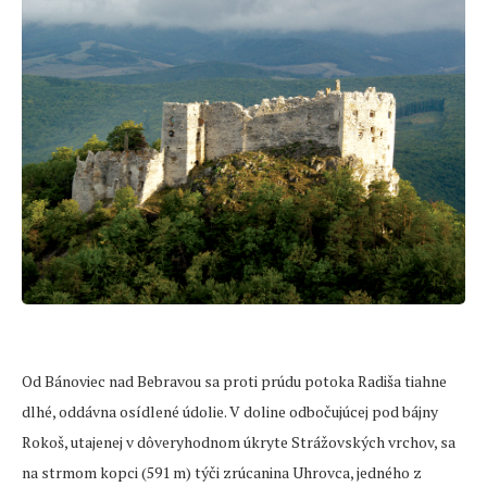
Od Bánoviec nad Bebravou sa proti prúdu potoka Radiša tiahne
dlhé, oddávna osídlené údolie. V doline odbočujúcej pod bájny
Rokoš, utajenej v dôveryhodnom úkryte Strážovských vrchov, sa
na strmom kopci (591 m) týči zrúcanina Uhrovca, jedného z