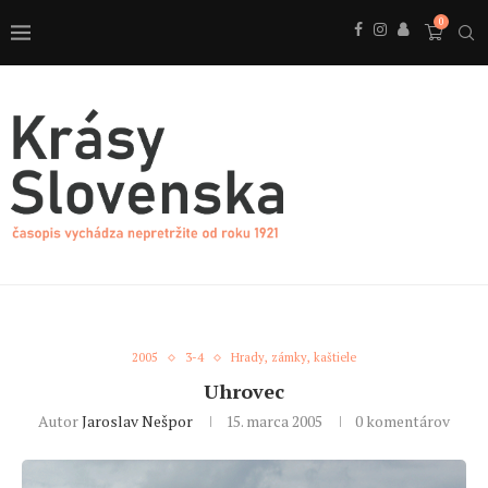
0
2005
3-4
Hrady, zámky, kaštiele
Uhrovec
Autor
Jaroslav Nešpor
15. marca 2005
0 komentárov