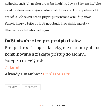
najhodnotnejších neskororománskych hradov na Slovensku. Jeho
vznik historici najnovšie kladú do obdobia krátko po polovici 13.
storočia. Výstavbu hradu pripisujú trenčianskemu županovi
Bášovi, ktorý v tejto oblasti nadobudol rozsiahle majetky.
Uhrovec sa stal jeho rodovým...
Ďalší obsah je len pre predplatiteľov
.
Predplaťte si časopis klasicky, elektronicky alebo
kombinovane a získajte prístup do archívu
časopisu na celý rok.
Zakúpiť
Already a member?
Prihláste sa tu
HRADY
UHROVEC