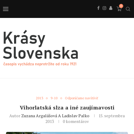
0
2013
9-10
Odporúčame navštíviť
Vihorlatská slza a iné zaujímavosti
Autor
Zuzana Argalášová A Ladislav Palko
15. septembra
2013
0 komentárov