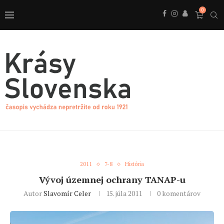
0
2011
7-8
História
Vývoj územnej ochrany TANAP-u
Autor
Slavomír Celer
15. júla 2011
0 komentárov