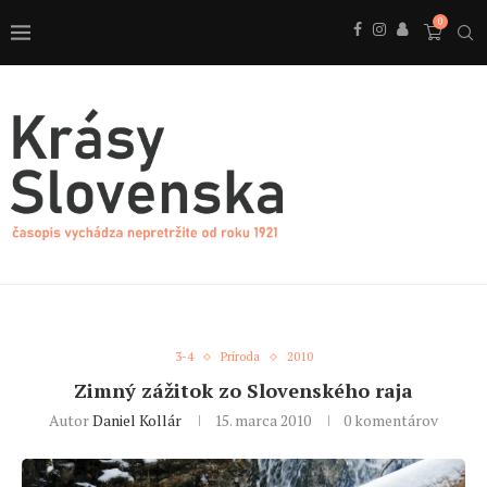
0
3-4
Príroda
2010
Zimný zážitok zo Slovenského raja
Autor
Daniel Kollár
15. marca 2010
0 komentárov