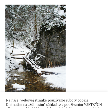
Na začiatku tiesňavy Suchá Belá
Na našej webovej stránke používame súbory cookie.
Kliknutím na „Súhlasím“ súhlasíte s používaním VŠETKÝCH