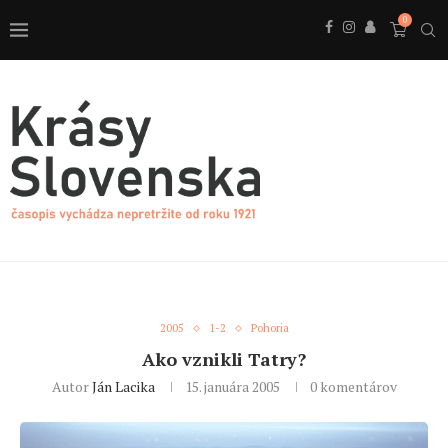
0
2005
1-2
Pohoria
Ako vznikli Tatry?
Autor
Ján Lacika
15. januára 2005
0 komentárov