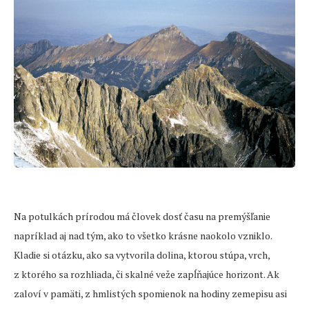
Na potulkách prírodou má človek dosť času na premýšľanie
napríklad aj nad tým, ako to všetko krásne naokolo vzniklo.
Kladie si otázku, ako sa vytvorila dolina, ktorou stúpa, vrch,
z ktorého sa rozhliada, či skalné veže zapĺňajúce horizont. Ak
zaloví v pamäti, z hmlistých spomienok na hodiny zemepisu asi