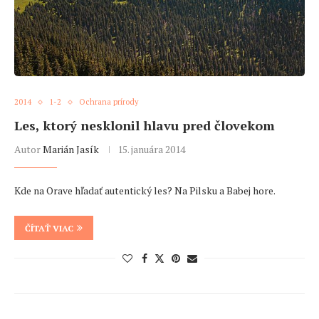
2014
1-2
Ochrana prírody
Les, ktorý nesklonil hlavu pred človekom
Autor
Marián Jasík
15. januára 2014
Kde na Orave hľadať autentický les? Na Pilsku a Babej hore.
ČÍTAŤ VIAC