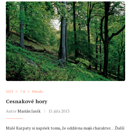
2013
7-8
Príroda
Cesnakové hory
Autor
Marián Jasík
15. júla 2013
Malé Karpaty si napriek tomu, že oddávna majú charakter… Ďalší