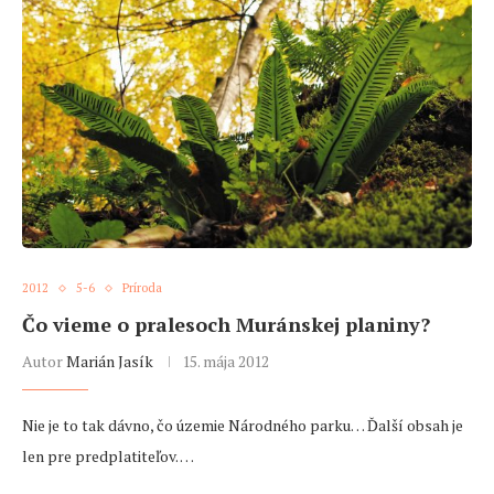
2012
5-6
Príroda
Čo vieme o pralesoch Muránskej planiny?
Autor
Marián Jasík
15. mája 2012
Nie je to tak dávno, čo územie Národného parku… Ďalší obsah je
len pre predplatiteľov. …