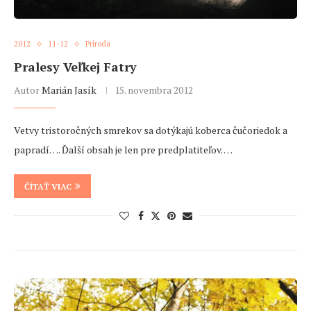
2012
11-12
Príroda
Pralesy Veľkej Fatry
Autor
Marián Jasík
15. novembra 2012
Vetvy tristoročných smrekov sa dotýkajú koberca čučoriedok a
papradí…. Ďalší obsah je len pre predplatiteľov. …
ČÍTAŤ VIAC