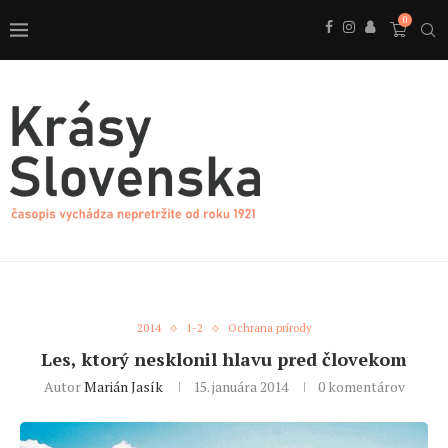
0
2014
1-2
Ochrana prírody
Les, ktorý nesklonil hlavu pred človekom
Autor
Marián Jasík
15. januára 2014
0 komentárov