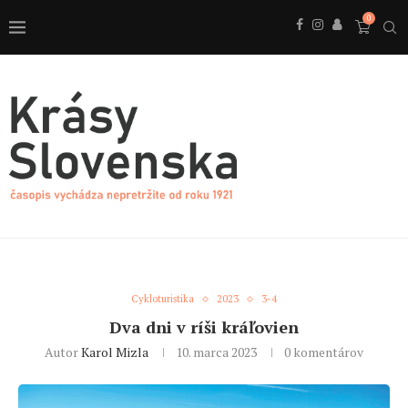
0
Cykloturistika
2023
3-4
Dva dni v ríši kráľovien
Autor
Karol Mizla
10. marca 2023
0 komentárov