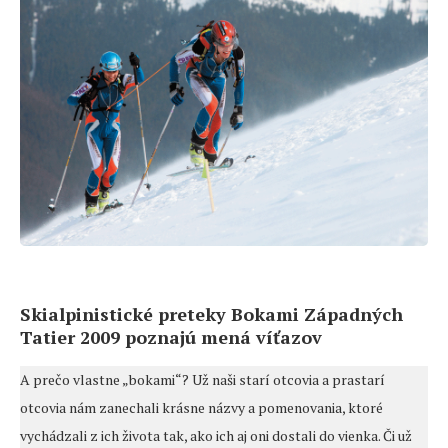
Skialpinistické preteky Bokami Západných
Tatier 2009 poznajú mená víťazov
A prečo vlastne „bokami“? Už naši starí otcovia a prastarí
otcovia nám zanechali krásne názvy a pomenovania, ktoré
vychádzali z ich života tak, ako ich aj oni dostali do vienka. Či už