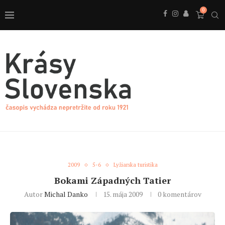
0
2009
5-6
Lyžiarska turistika
Bokami Západných Tatier
Autor
Michal Danko
15. mája 2009
0 komentárov