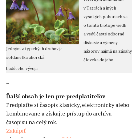
v Tatrách a iných
vysokých pohoriach sa
o tomto biotope viedli
a vedú časté odborné
diskusie a výmeny
Jedným z typických druhov je
názorov najmä na zásahy
soldanelka uhorská
človeka do jeho
budúceho vývoja.
...
Ďalší obsah je len pre predplatiteľov
.
Predplaťte si časopis klasicky, elektronicky alebo
kombinovane a získajte prístup do archívu
časopisu na celý rok.
Zakúpiť