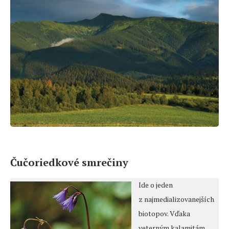
Čučoriedkové smrečiny
Ide o jeden
z najmedializovanejších
biotopov. Vďaka
veterným kalamitám