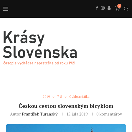
0
2019
7-8
Cykloturistika
Českou cestou slovenským bicyklom
Autor
František Turanský
15. júla 2019
0 komentárov