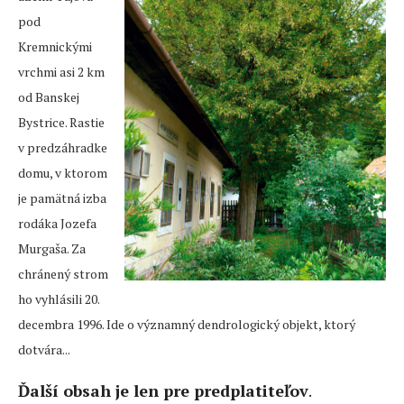
pod
Kremnickými
vrchmi asi 2 km
od Banskej
Bystrice. Rastie
v predzáhradke
domu, v ktorom
je pamätná izba
rodáka Jozefa
Murgaša. Za
chránený strom
ho vyhlásili 20.
decembra 1996. Ide o významný dendrologický objekt, ktorý
dotvára...
Ďalší obsah je len pre predplatiteľov
.