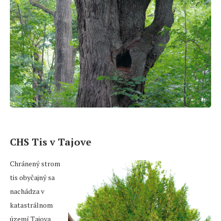
CHS Tis v Tajove
Chránený strom
tis obyčajný sa
nachádza v
katastrálnom
území Tajova