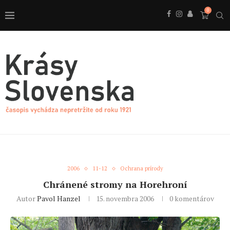
0
2006
11-12
Ochrana prírody
Chránené stromy na Horehroní
Autor
Pavol Hanzel
15. novembra 2006
0 komentárov