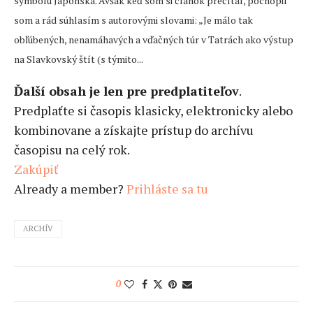
symbolu Japonska. Avšak keď som si článok prečítal, pochopil
som a rád súhlasím s autorovými slovami: „Je málo tak
obľúbených, nenamáhavých a vďačných túr v Tatrách ako výstup
na Slavkovský štít (s týmito...
Ďalší obsah je len pre predplatiteľov
.
Predplaťte si časopis klasicky, elektronicky alebo
kombinovane a získajte prístup do archívu
časopisu na celý rok.
Zakúpiť
Already a member?
Prihláste sa tu
ARCHÍV
0