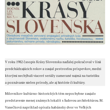
V roku 1982 časopis Krásy Slovenska naďalej pokračoval v línii
predchádzajúcich rokov a zaujal pestrosťou príspevkov, medzi
ktorými nechýbali viaceré seriály zamerané najmä na turistiku
a poznávanie nielen prírody, ale aj histórie či kultúry.
Milovníkov kultúrno-historických tém nepochybne zaujalo
predstavenie menej známych lokalít s ľudovou architektúrou. M.
Vanečková napríklad opísala habánsky dvor vo Veľkých