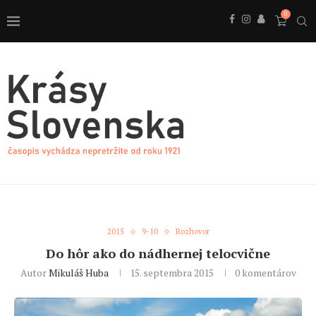
0
2015
9-10
Rozhovor
Do hôr ako do nádhernej telocvične
Autor
Mikuláš Huba
15. septembra 2015
0 komentárov