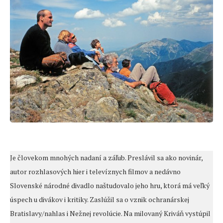
Je človekom mnohých nadaní a záľub. Preslávil sa ako novinár,
autor rozhlasových hier i televíznych filmov a nedávno
Slovenské národné divadlo naštudovalo jeho hru, ktorá má veľký
úspech u divákov i kritiky. Zaslúžil sa o vznik ochranárskej
Bratislavy/nahlas i Nežnej revolúcie. Na milovaný Kriváň vystúpil