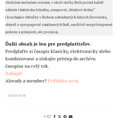
všetkými možnými cestami, v okolí riečky Belá pozná každé
zákutie i hubársku lokalitu, zmapoval „hladové doliny“
i krachujúce fabričky v Bohom zabudnutých kútoch Slovenska,
objavil a spropagoval zaujímavých ľudí, navštívil nesprístupnené
jaskyne a priepasti, ale pozná aj...
Ďalší obsah je len pre predplatiteľov
.
Predplaťte si časopis klasicky, elektronicky alebo
kombinovane a získajte prístup do archívu
časopisu na celý rok.
Zakúpiť
Already a member?
Prihláste sa tu
ROZHOVOR
0