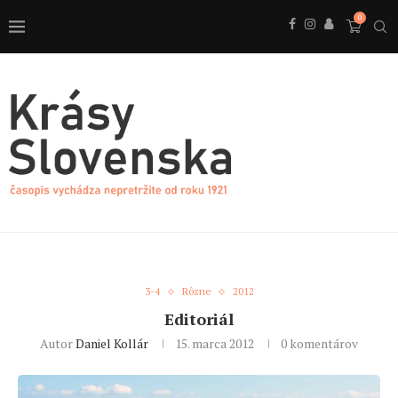
0
3-4
Rôzne
2012
Editoriál
Autor
Daniel Kollár
15. marca 2012
0 komentárov