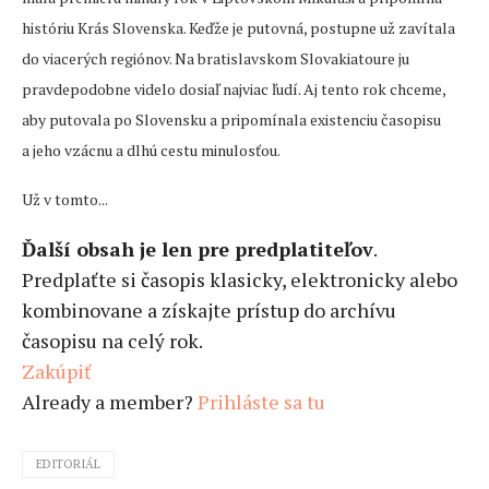
históriu Krás Slovenska. Keďže je putovná, postupne už zavítala
do viacerých regiónov. Na bratislavskom Slovakiatoure ju
pravdepodobne videlo dosiaľ najviac ľudí. Aj tento rok chceme,
aby putovala po Slovensku a pripomínala existenciu časopisu
a jeho vzácnu a dlhú cestu minulosťou.
Už v tomto...
Ďalší obsah je len pre predplatiteľov
.
Predplaťte si časopis klasicky, elektronicky alebo
kombinovane a získajte prístup do archívu
časopisu na celý rok.
Zakúpiť
Already a member?
Prihláste sa tu
EDITORIÁL