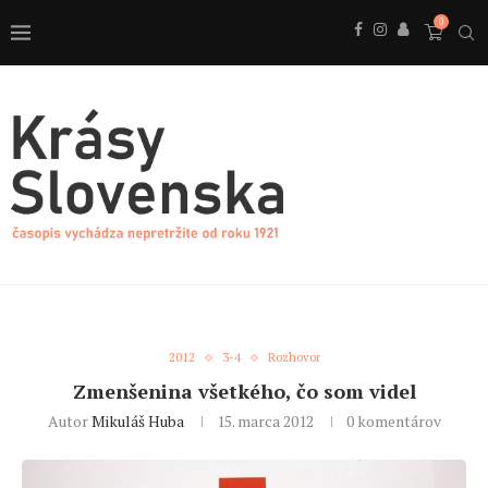
0
2012
3-4
Rozhovor
Zmenšenina všetkého, čo som videl
Autor
Mikuláš Huba
15. marca 2012
0 komentárov