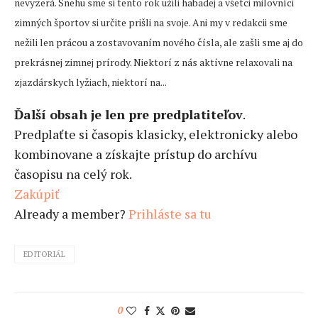
nevyzerá. Snehu sme si tento rok užili habadej a všetci milovníci
zimných športov si určite prišli na svoje. Ani my v redakcii sme
nežili len prácou a zostavovaním nového čísla, ale zašli sme aj do
prekrásnej zimnej prírody. Niektorí z nás aktívne relaxovali na
zjazdárskych lyžiach, niektorí na...
Ďalší obsah je len pre predplatiteľov
.
Predplaťte si časopis klasicky, elektronicky alebo
kombinovane a získajte prístup do archívu
časopisu na celý rok.
Zakúpiť
Already a member?
Prihláste sa tu
EDITORIÁL
0