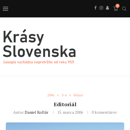
0
2006
3-4
Rôzne
Editoriál
Autor
Daniel Kollár
15. marca 2006
0 komentárov