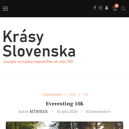
0
Cykloturistika
2020
7-8
Everesting 10k
Autor
MTBIKER
15. júla 2020
0 komentárov