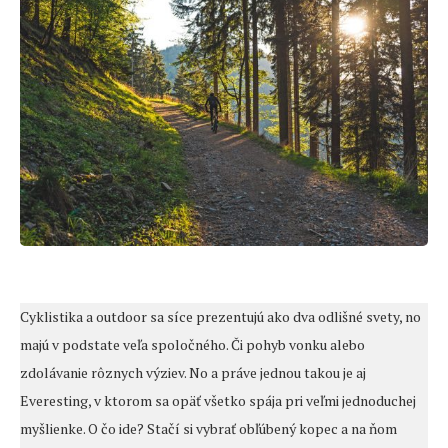
Cyklistika a outdoor sa síce prezentujú ako dva odlišné svety, no
majú v podstate veľa spoločného. Či pohyb vonku alebo
zdolávanie rôznych výziev. No a práve jednou takou je aj
Everesting, v ktorom sa opäť všetko spája pri veľmi jednoduchej
myšlienke. O čo ide? Stačí si vybrať obľúbený kopec a na ňom