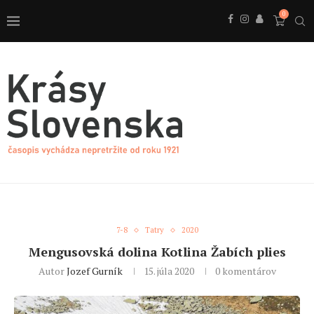
0
7-8
Tatry
2020
Mengusovská dolina Kotlina Žabích plies
Autor
Jozef Gurník
15. júla 2020
0 komentárov