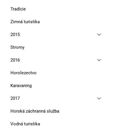
Tradície
Zimná turistika
2015
Stromy
2016
Horolezectvo
Karavaning
2017
Horská záchranná služba
Chvála hier a hračiek
Čo drôt spojil,čas neroz
Vodná turistika
10. novembra 2025
10. septembra 2025