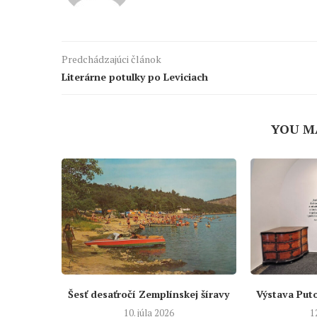
Predchádzajúci článok
Literárne potulky po Leviciach
YOU M
Šesť desaťročí Zemplínskej šíravy
Výstava Put
10. júla 2026
1