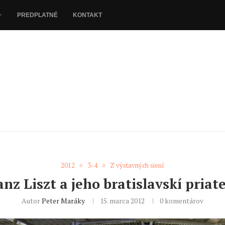
PREDPLATNÉ
KONTAKT
2012
3-4
Z výstavných siení
anz Liszt a jeho bratislavskí priate
Autor
Peter Maráky
15. marca 2012
0 komentárov