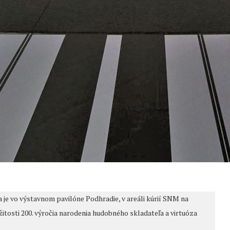
je vo výstavnom pavilóne Podhradie, v areáli kúrií SNM na
ležitosti 200. výročia narodenia hudobného skladateľa a virtuóza