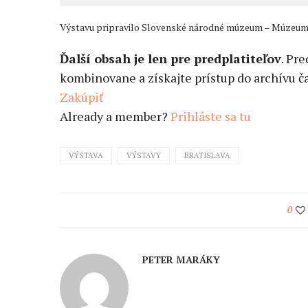
Výstavu pripravilo Slovenské národné múzeum – Múzeum k
Ďalší obsah je len pre predplatiteľov
. Pr
kombinovane a získajte prístup do archívu ča
Zakúpiť
Already a member?
Prihláste sa tu
VÝSTAVA
VÝSTAVY
BRATISLAVA
0
PETER MARÁKY