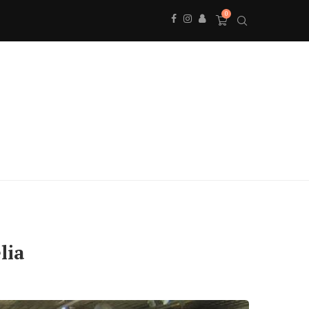
0
lia