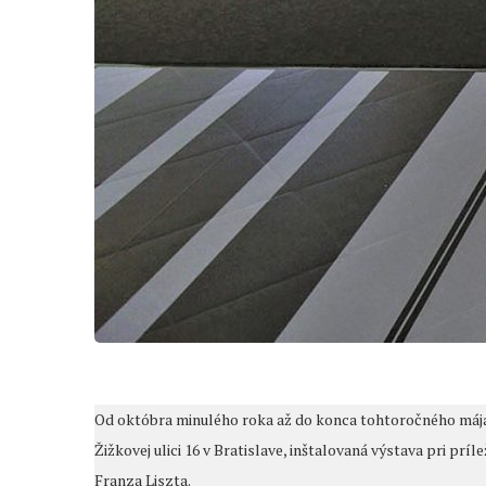
Od októbra minulého roka až do konca tohtoročného mája 
Žižkovej ulici 16 v Bratislave, inštalovaná výstava pri prí
Franza Liszta.