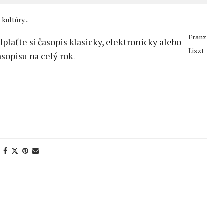
ultúry...
Franz
edplaťte si časopis klasicky, elektronicky alebo
Liszt
sopisu na celý rok.