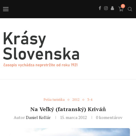
0
Pešia turistika
2012
3-4
Na Veľký (fatranský) Kriváň
Autor
Daniel Kollár
15. marca 2012
0 komentárov