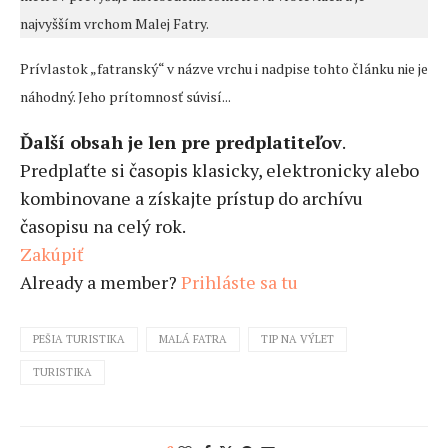
najvyšším vrchom Malej Fatry.
Prívlastok „fatranský“ v názve vrchu i nadpise tohto článku nie je
náhodný. Jeho prítomnosť súvisí...
Ďalší obsah je len pre predplatiteľov
.
Predplaťte si časopis klasicky, elektronicky alebo
kombinovane a získajte prístup do archívu
časopisu na celý rok.
Zakúpiť
Already a member?
Prihláste sa tu
PEŠIA TURISTIKA
MALÁ FATRA
TIP NA VÝLET
TURISTIKA