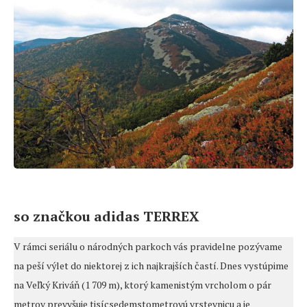
so značkou adidas TERREX
V rámci seriálu o národných parkoch vás pravidelne pozývame
na peší výlet do niektorej z ich najkrajších častí. Dnes vystúpime
na Veľký Kriváň (1 709 m), ktorý kamenistým vrcholom o pár
metrov prevyšuje tisícsedemstometrovú vrstevnicu a je