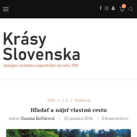
0
2016
1-2
Rozhovor
Hľadať a nájsť vlastnú cestu
Autor
Zuzana Kollárová
15. januára 2016
0 komentárov