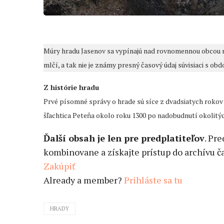
Múry hradu Jasenov sa vypínajú nad rovnomennou obcou n
mlčí, a tak nie je známy presný časový údaj súvisiaci s ob
Z histórie hradu
Prvé písomné správy o hrade sú síce z dvadsiatych rokov 
šľachtica Peteňa okolo roku 1300 po nadobudnutí okolitých
Ďalší obsah je len pre predplatiteľov
. Pr
kombinovane a získajte prístup do archívu ča
Zakúpiť
Already a member?
Prihláste sa tu
HRADY