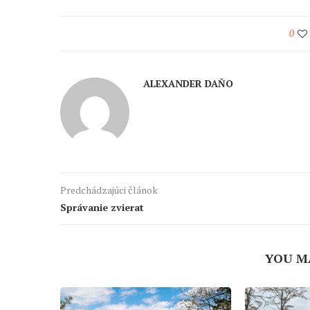
0
ALEXANDER DAŇO
Predchádzajúci článok
Správanie zvierat
YOU M