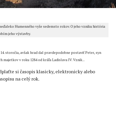
eďaleko Humenného vyše sedemsto rokov. O jeho vzniku história
dobím jeho výstavby.
14. storočia, avšak hrad dal pravdepodobne postaviť Peter, syn
 majetkov v roku 1284 od kráľa Ladislava IV. Vznik...
edplaťte si časopis klasicky, elektronicky alebo
sopisu na celý rok.