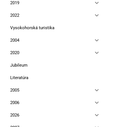
2019
2022
Vysokohorská turistika
2004
Hrádok Brestov
Hrádok nad Herľanm
13. januára 2026
10. novembra 2025
2020
Jubileum
Literatúra
2005
2006
2026