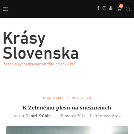
0
Pešia turistika
2011
3-4
K Zelenému plesu na snežniciach
Autor
Daniel Kollár
15. marca 2011
0 komentárov