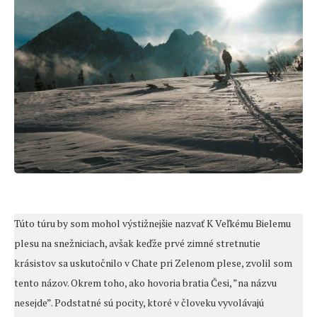
Túto túru by som mohol výstižnejšie nazvať K Veľkému Bielemu
plesu na snežniciach, avšak keďže prvé zimné stretnutie
krásistov sa uskutočnilo v Chate pri Zelenom plese, zvolil som
tento názov. Okrem toho, ako hovoria bratia Česi, ”na názvu
nesejde”. Podstatné sú pocity, ktoré v človeku vyvolávajú