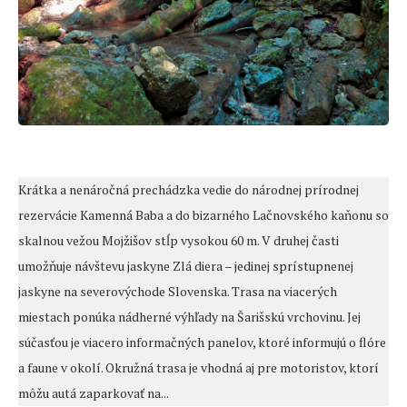
Krátka a nenáročná prechádzka vedie do národnej prírodnej
rezervácie Kamenná Baba a do bizarného Lačnovského kaňonu so
skalnou vežou Mojžišov stĺp vysokou 60 m. V druhej časti
umožňuje návštevu jaskyne Zlá diera – jedinej sprístupnenej
jaskyne na severovýchode Slovenska. Trasa na viacerých
miestach ponúka nádherné výhľady na Šarišskú vrchovinu. Jej
súčasťou je viacero informačných panelov, ktoré informujú o flóre
a faune v okolí. Okružná trasa je vhodná aj pre motoristov, ktorí
môžu autá zaparkovať na...