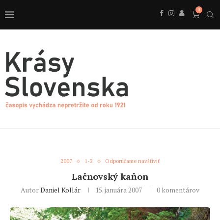
0
2007
1-2
Odporúčame navštíviť
Lačnovský kaňon
Autor
Daniel Kollár
15. januára 2007
0 komentárov