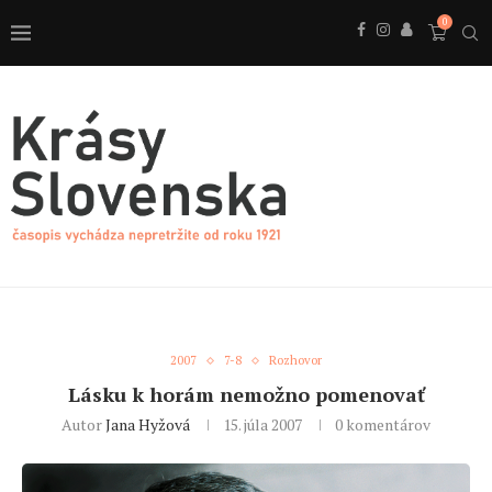
0
2007
7-8
Rozhovor
Lásku k horám nemožno pomenovať
Autor
Jana Hyžová
15. júla 2007
0 komentárov