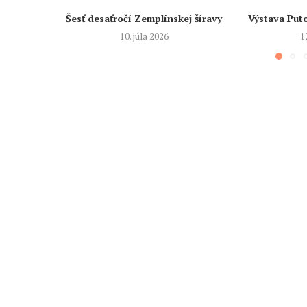
Šesť desaťročí Zemplínskej šíravy
Výstava Put
10. júla 2026
1