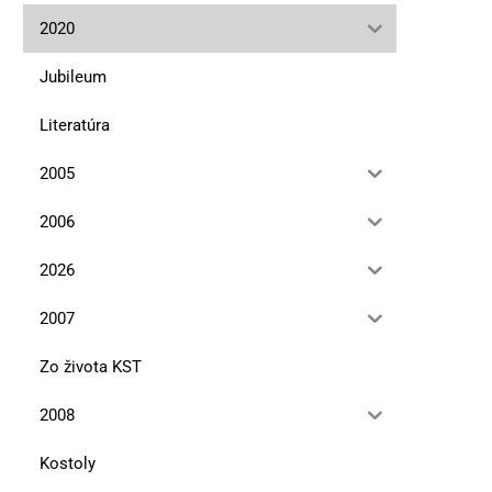
Chvála hier a hračiek
Čo drôt spojil,čas neroz
2020
10. novembra 2025
10. septembra 2025
Jubileum
Literatúra
2005
2006
2026
2007
Zo života KST
2008
Kostoly