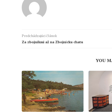
Predchádzajúci článok
Za zbojníkmi až na Zbojnícku chatu
YOU M