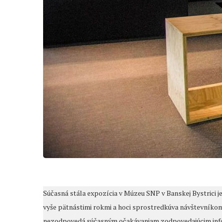
Súčasná stála expozícia v Múzeu SNP v Banskej Bystrici j
vyše pätnástimi rokmi a hoci sprostredkúva návštevníko
nezodpovedá súčasným očakávaniam zodpovedajúcim informač