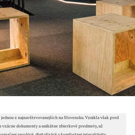
e jednou z najnavštevovanejších na Slovensku. Vznikla však pred
m vzácne dokumenty a unikátne zbierkové predmety, už
nej revolúcii, digitalizácii a komfortnej interaktivity