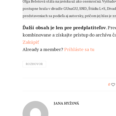
Oľga Belešová stála na javisku už ako osemročná. Vyštudo
postupne hrala v divadle GUnaGU, SND, Štúdiu L+S, Divad
predstaveniach sa podieľa aj autorsky, pričom jej hlas je z
Ďalší obsah je len pre predplatiteľov
. Pr
kombinovane a získajte prístup do archívu ča
Zakúpiť
Already a member?
Prihláste sa tu
ROZHOVOR
0
JANA HYŽOVÁ