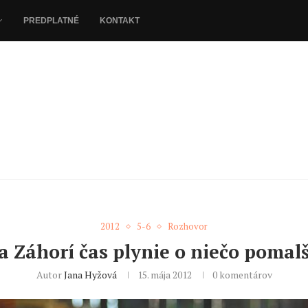
PREDPLATNÉ
KONTAKT
2012
5-6
Rozhovor
a Záhorí čas plynie o niečo pomalš
Autor
Jana Hyžová
15. mája 2012
0 komentárov