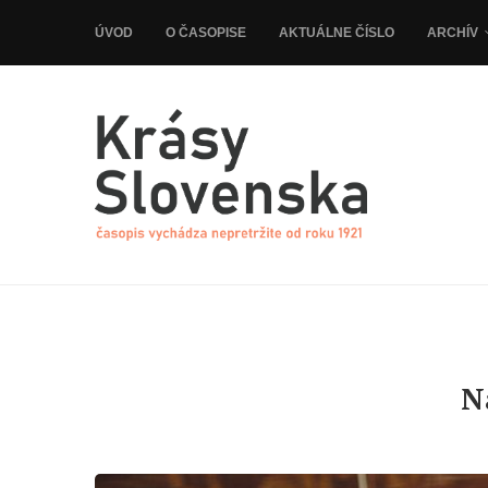
ÚVOD
O ČASOPISE
AKTUÁLNE ČÍSLO
ARCHÍV
N