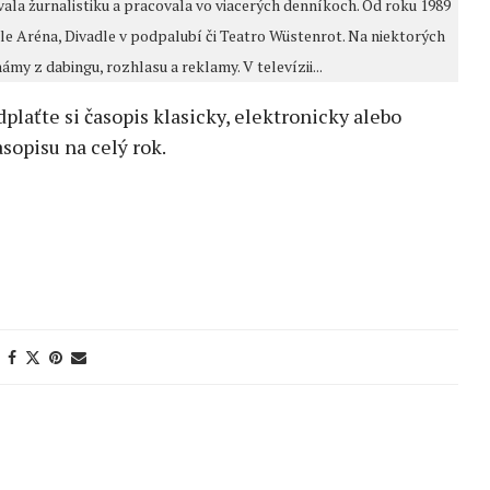
vala žurnalistiku a pracovala vo viacerých denníkoch. Od roku 1989
le Aréna, Divadle v podpalubí či Teatro Wüstenrot. Na niektorých
námy z dabingu, rozhlasu a reklamy. V televízii...
edplaťte si časopis klasicky, elektronicky alebo
sopisu na celý rok.