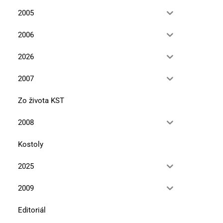
horou
13. januára 2026
2005
10. novembra 2025
2006
2026
2007
Zo života KST
2008
Kostoly
2025
2009
Editoriál