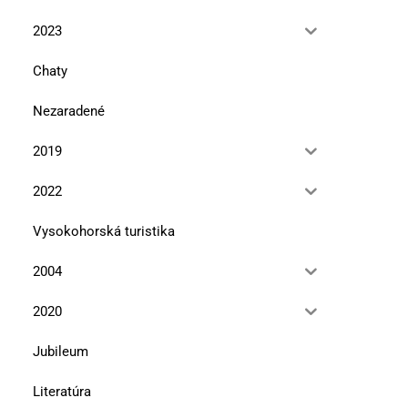
2023
Chaty
Nezaradené
2019
2022
Vysokohorská turistika
2004
2020
Jubileum
Literatúra
Najviac si cením vzťahy
Marmolada je mojou osu