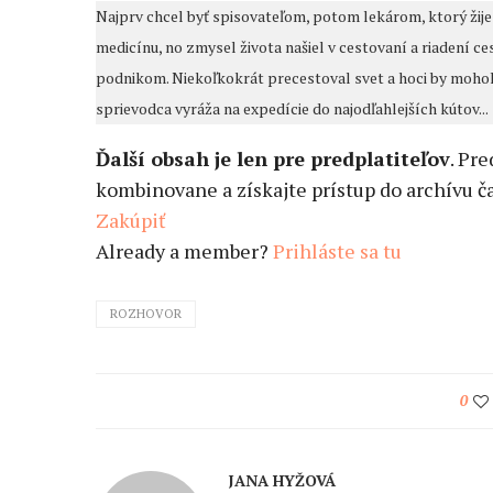
Najprv chcel byť spisovateľom, potom lekárom, ktorý žije v
medicínu, no zmysel života našiel v cestovaní a riadení c
podnikom. Niekoľkokrát precestoval svet a hoci by mohol 
sprievodca vyráža na expedície do najodľahlejších kútov...
Ďalší obsah je len pre predplatiteľov
. Pr
kombinovane a získajte prístup do archívu ča
Zakúpiť
Already a member?
Prihláste sa tu
ROZHOVOR
0
JANA HYŽOVÁ