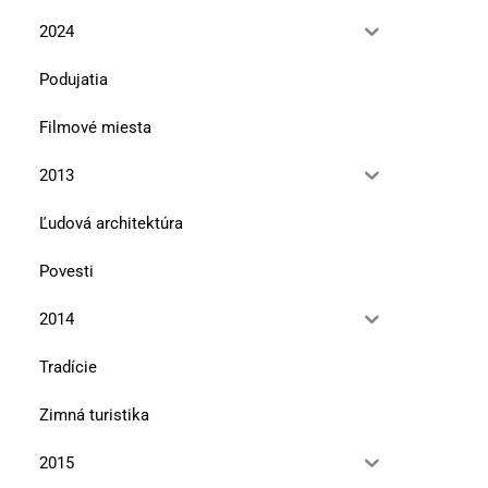
Najviac si cením vzťahy
Marmolada je mojou osu
2024
horou
13. januára 2026
10. novembra 2025
Podujatia
Filmové miesta
2013
Ľudová architektúra
Povesti
2014
Tradície
Zimná turistika
2015