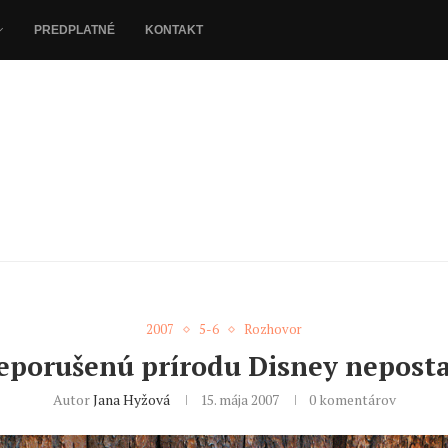
PREDPLATNÉ
KONTAKT
2007
5-6
Rozhovor
eporušenú prírodu Disney neposta
Autor
Jana Hyžová
15. mája 2007
0 komentárov