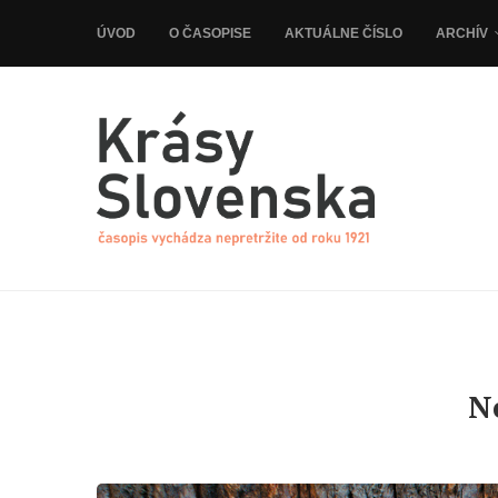
ÚVOD
O ČASOPISE
AKTUÁLNE ČÍSLO
ARCHÍV
N