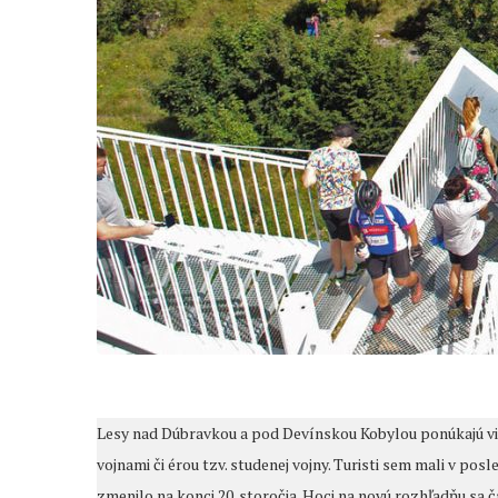
Lesy nad Dúbravkou a pod Devínskou Kobylou ponúkajú via
vojnami či érou tzv. studenej vojny. Turisti sem mali v pos
zmenilo na konci 20. storočia. Hoci na novú rozhľadňu sa 