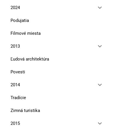
12. mája 2026
10. marca 2026
2024
Podujatia
Filmové miesta
2013
Ľudová architektúra
Povesti
2014
Tradície
Zimná turistika
2015