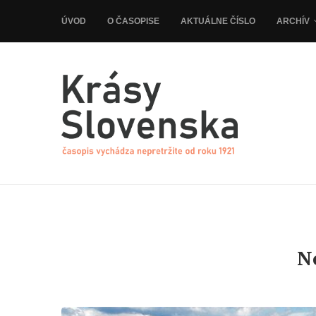
ÚVOD
O ČASOPISE
AKTUÁLNE ČÍSLO
ARCHÍV
N