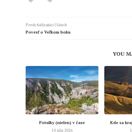
Predchádzajúci článok
Povesť o Veľkom boku
YOU M
Potulky (nielen) v čase
Kde sa kra
10. júla 2026
1