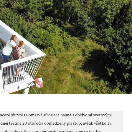
ceré skryté tajomstvá súvisiace najmä s obidvomi svetovými
lednej tretine 20. storočia obmedzený prístup, avšak všetko sa
čakalo veľmi dlho, v posledných týždňoch sme sa dočkali.