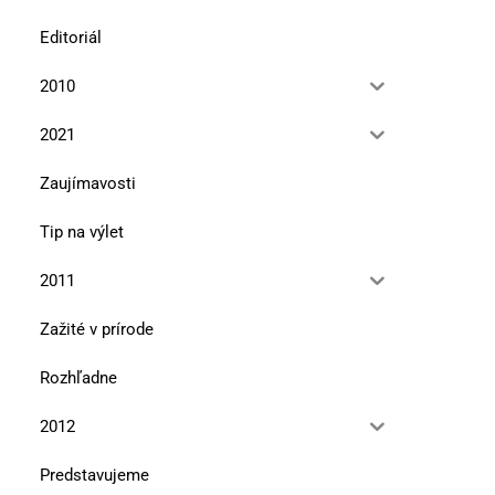
Editoriál
2010
2021
Zaujímavosti
Tip na výlet
2011
Zažité v prírode
Rozhľadne
2012
Pieskovcové tajomstvá pod
Jar v Malých Karpatoch 
Predstavujeme
Maginhradom
pôjdeš „Afriku“,...