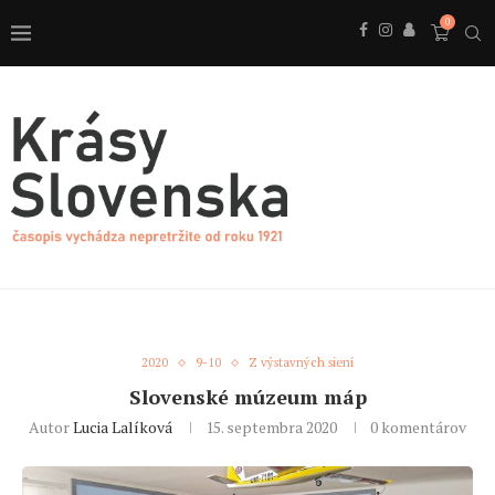
0
2020
9-10
Z výstavných siení
Slovenské múzeum máp
Autor
Lucia Lalíková
15. septembra 2020
0 komentárov