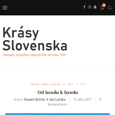
0
Hrady, zámky, kaštiele
2017
7-8
Od hradu k hradu
Autor
Daniel Kollár A Ján Lacika
15. júla 2017
0
komentárov