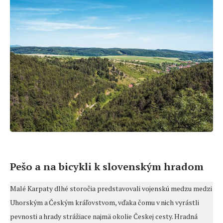
Pešo a na bicykli k slovenským hradom
Malé Karpaty dlhé storočia predstavovali vojenskú medzu medzi
Uhorským a Českým kráľovstvom, vďaka čomu v nich vyrástli
pevnosti a hrady strážiace najmä okolie Českej cesty. Hradná