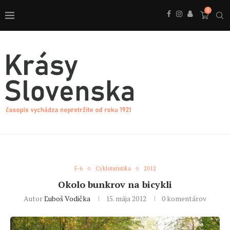
0
5-6
Cykloturistika
2012
Okolo bunkrov na bicykli
Autor
Ľuboš Vodička
15. mája 2012
0 komentárov