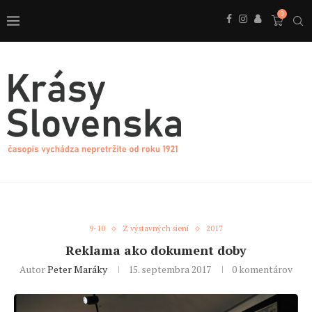
0
9-10
Z výstavných siení
2017
Reklama ako dokument doby
Autor
Peter Maráky
15. septembra 2017
0 komentárov