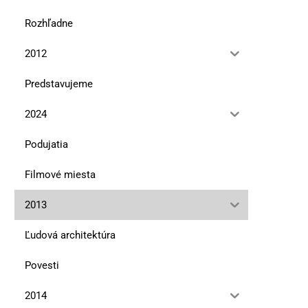
Rozhľadne
2012
Predstavujeme
Najviac si cením vzťahy
Marmolada je mojou osu
2024
horou
13. januára 2026
Podujatia
10. novembra 2025
Filmové miesta
2013
Ľudová architektúra
Povesti
2014