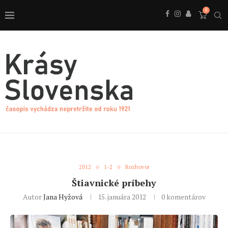
0
2012
1-2
Rozhovor
Štiavnické príbehy
Autor
Jana Hyžová
15. januára 2012
0 komentárov