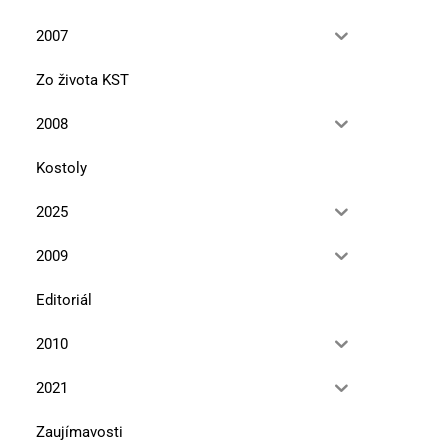
2007
Chvála hier a hračiek
Čo drôt spojil,čas neroz
Zo života KST
10. novembra 2025
10. septembra 2025
2008
Kostoly
2025
2009
Editoriál
2010
2021
Zaujímavosti