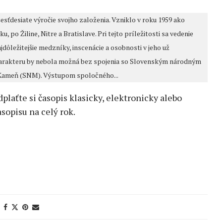
esťdesiate výročie svojho založenia. Vzniklo v roku 1959 ako
 po Žiline, Nitre a Bratislave. Pri tejto príležitosti sa vedenie
dôležitejšie medzníky, inscenácie a osobnosti v jeho už
charakteru by nebola možná bez spojenia so Slovenským národným
Kameň (SNM). Výstupom spoločného...
edplaťte si časopis klasicky, elektronicky alebo
sopisu na celý rok.