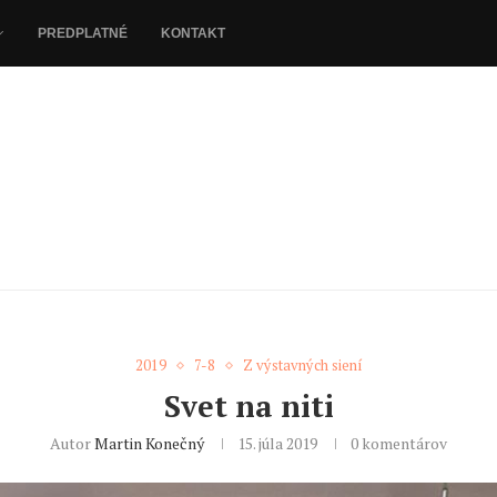
PREDPLATNÉ
KONTAKT
2019
7-8
Z výstavných siení
Svet na niti
Autor
Martin Konečný
15. júla 2019
0 komentárov