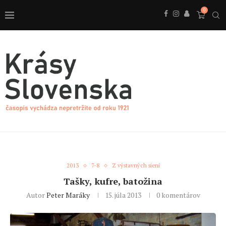
0
2013
7-8
Z výstavných siení
Tašky, kufre, batožina
Autor
Peter Maráky
15. júla 2013
0 komentárov