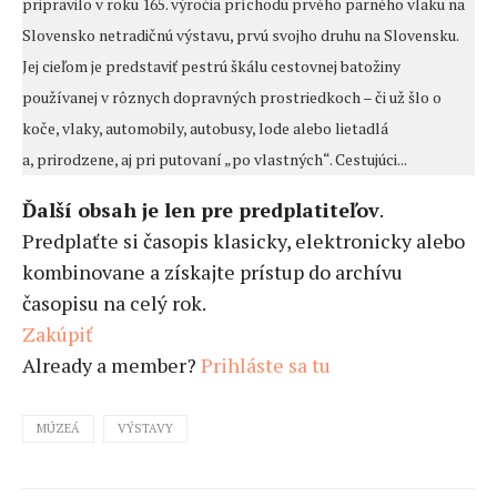
pripravilo v roku 165. výročia príchodu prvého parného vlaku na
Slovensko netradičnú výstavu, prvú svojho druhu na Slovensku.
Jej cieľom je predstaviť pestrú škálu cestovnej batožiny
používanej v rôznych dopravných prostriedkoch – či už šlo o
koče, vlaky, automobily, autobusy, lode alebo lietadlá
a, prirodzene, aj pri putovaní „po vlastných“. Cestujúci...
Ďalší obsah je len pre predplatiteľov
.
Predplaťte si časopis klasicky, elektronicky alebo
kombinovane a získajte prístup do archívu
časopisu na celý rok.
Zakúpiť
Already a member?
Prihláste sa tu
MÚZEÁ
VÝSTAVY