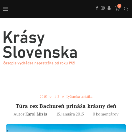
0
2015
1-2
Lyžiarska turistika
Túra cez Bachureň prináša krásny deň
Autor
Karol Mizla
15. januára 2015
0 komentárov