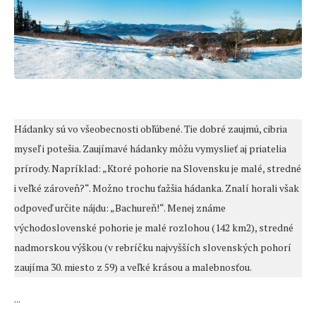
Hádanky sú vo všeobecnosti obľúbené. Tie dobré zaujmú, cibria
myseľ i potešia. Zaujímavé hádanky môžu vymyslieť aj priatelia
prírody. Napríklad: „Ktoré pohorie na Slovensku je malé, stredné
i veľké zároveň?“. Možno trochu ťažšia hádanka. Znalí horali však
odpoveď určite nájdu: „Bachureň!“. Menej známe
východoslovenské pohorie je malé rozlohou (142 km2), stredné
nadmorskou výškou (v rebríčku najvyšších slovenských pohorí
zaujíma 30. miesto z 59) a veľké krásou a malebnosťou.
...