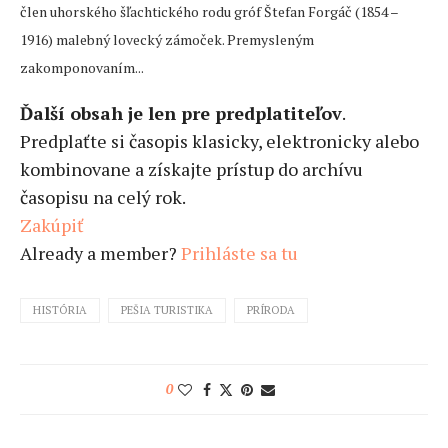
člen uhorského šľachtického rodu gróf Štefan Forgáč (1854 –
1916) malebný lovecký zámoček. Premysleným
zakomponovaním...
Ďalší obsah je len pre predplatiteľov
.
Predplaťte si časopis klasicky, elektronicky alebo
kombinovane a získajte prístup do archívu
časopisu na celý rok.
Zakúpiť
Already a member?
Prihláste sa tu
HISTÓRIA
PEŠIA TURISTIKA
PRÍRODA
0