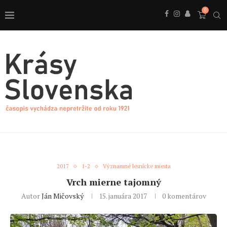
0
2017
1-2
Významné lesnícke miesta
Vrch mierne tajomný
Autor
Ján Mičovský
15. januára 2017
0 komentárov