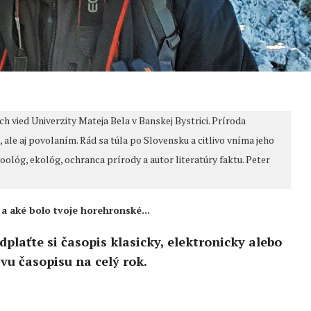
h vied Univerzity Mateja Bela v Banskej Bystrici. Príroda
, ale aj povolaním. Rád sa túla po Slovensku a citlivo vníma jeho
zoológ, ekológ, ochranca prírody a autor literatúry faktu. Peter
 a aké bolo tvoje horehronské...
edplaťte si časopis klasicky, elektronicky alebo
vu časopisu na celý rok.