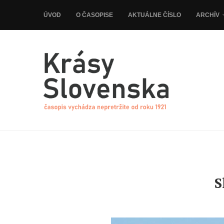
ÚVOD
O ČASOPISE
AKTUÁLNE ČÍSLO
ARCHÍV
S