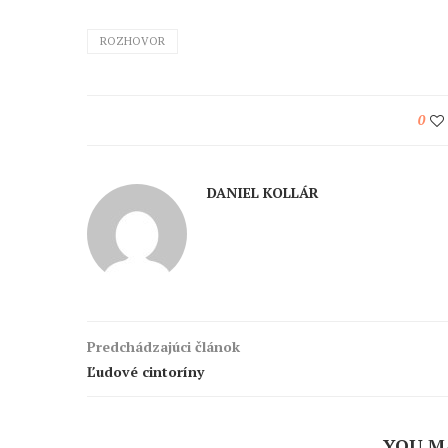
ROZHOVOR
0
DANIEL KOLLÁR
Predchádzajúci článok
Ľudové cintoríny
YOU M