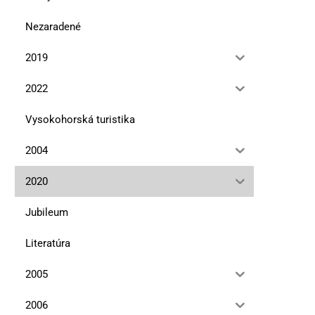
Nezaradené
2019
2022
Vysokohorská turistika
2004
Najviac si cením vzťahy
Marmolada je mojou osu
horou
13. januára 2026
2020
10. novembra 2025
Jubileum
Literatúra
2005
2006