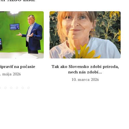
ipraviť na počasie
Tak ako Slovensko zdobí príroda,
nech nás zdobí...
. mája 2026
10. marca 2026