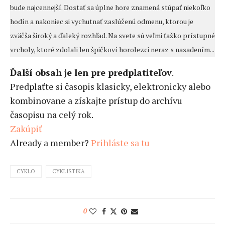
bude najcennejší. Dostať sa úplne hore znamená stúpať niekoľko
hodín a nakoniec si vychutnať zaslúženú odmenu, ktorou je
zväčša široký a ďaleký rozhľad. Na svete sú veľmi ťažko prístupné
vrcholy, ktoré zdolali len špičkoví horolezci neraz s nasadením...
Ďalší obsah je len pre predplatiteľov
.
Predplaťte si časopis klasicky, elektronicky alebo
kombinovane a získajte prístup do archívu
časopisu na celý rok.
Zakúpiť
Already a member?
Prihláste sa tu
CYKLO
CYKLISTIKA
0