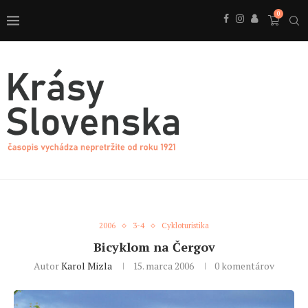
0
2006
3-4
Cykloturistika
Bicyklom na Čergov
Autor
Karol Mizla
15. marca 2006
0 komentárov