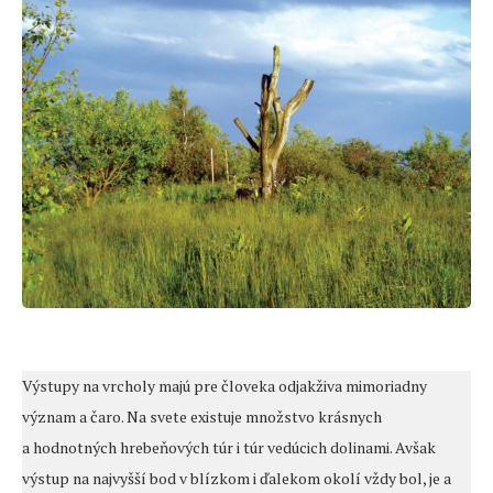
Výstupy na vrcholy majú pre človeka odjakživa mimoriadny
význam a čaro. Na svete existuje množstvo krásnych
a hodnotných hrebeňových túr i túr vedúcich dolinami. Avšak
výstup na najvyšší bod v blízkom i ďalekom okolí vždy bol, je a