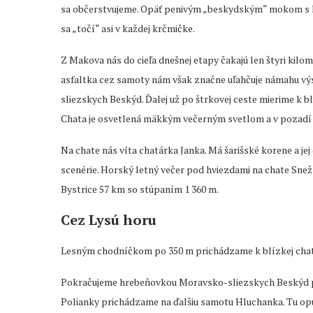
sa občerstvujeme. Opäť penivým „beskydským“ mokom s
sa „točí“ asi v každej krčmičke.
Z Makova nás do cieľa dnešnej etapy čakajú len štyri kil
asfaltka cez samoty nám však značne uľahčuje námahu vý
sliezskych Beskýd. Ďalej už po štrkovej ceste mierime k 
Chata je osvetlená mäkkým večerným svetlom a v pozadí vid
Na chate nás víta chatárka Janka. Má šarišské korene a je
scenérie. Horský letný večer pod hviezdami na chate Snež
Bystrice 57 km so stúpaním 1 360 m.
Cez Lysú horu
Lesným chodníčkom po 350 m prichádzame k blízkej chate
Pokračujeme hrebeňovkou Moravsko-sliezskych Beskýd po
Polianky prichádzame na ďalšiu samotu Hluchanka. Tu opú