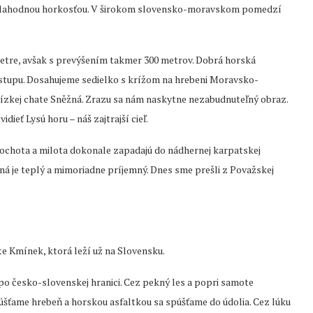
 lahodnou horkosťou. V širokom slovensko-moravskom pomedzí
ometre, avšak s prevýšením takmer 300 metrov. Dobrá horská
stupu. Dosahujeme sedielko s krížom na hrebeni Moravsko-
blízkej chate Sněžná. Zrazu sa nám naskytne nezabudnuteľný obraz.
ieť Lysú horu – náš zajtrajší cieľ.
j ochota a milota dokonale zapadajú do nádhernej karpatskej
ná je teplý a mimoriadne príjemný. Dnes sme prešli z Považskej
 Kmínek, ktorá leží už na Slovensku.
 česko-slovenskej hranici. Cez pekný les a popri samote
šťame hrebeň a horskou asfaltkou sa spúšťame do údolia. Cez lúku