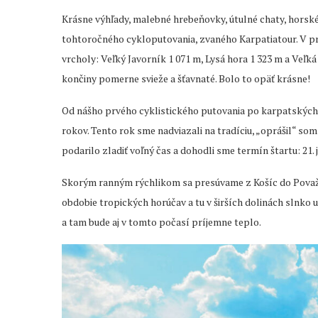
Krásne výhľady, malebné hrebeňovky, útulné chaty, horské 
tohtoročného cykloputovania, zvaného Karpatiatour. V pr
vrcholy: Veľký Javorník 1 071 m, Lysá hora 1 323 m a Veľ
končiny pomerne svieže a šťavnaté. Bolo to opäť krásne!
Od nášho prvého cyklistického putovania po karpatských 
rokov. Tento rok sme nadviazali na tradíciu, „oprášil“ s
podarilo zladiť voľný čas a dohodli sme termín štartu: 21. 
Skorým ranným rýchlikom sa presúvame z Košíc do Považsk
obdobie tropických horúčav a tu v širších dolinách slnko u
a tam bude aj v tomto počasí príjemne teplo.