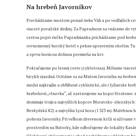
Na hrebeň Javorníkov
Prechádzame mostom ponad rieku Váh a po vedľajších ces
viaceré považské dediny. Za Papradnom sa vnárame do vytú
cestou popri riečke Papradnianka prichádzame pod hrebe
rovnomenný horský hotel s pekne upraveným okolím. Tu 
a sprvu horúcou dolinou premieňa na krv.
Pokračujeme po lesnej ceste (cyklotrasa). Míňame viaceré
bicykli zjazdná. Ocitáme sa na Malom Javorníku na hreben
medzi najkrajšie a obľúbené cyklistické, ale i lyžiarske hr
hrebeňovú „vlnovku“, až zastavujeme na kopci Stratenec 
dominuje trojica najvyšších kopcov Moravsko-sliezskych 
Beskydská K2) a najvyššia Lysá hora (1 323 m). Malebnou
pohoria Javorníky. Pri veľkom drevenom kríži si užívame 
prostredím na Butorky, kde odbočujeme do lokality Kasárn
Očakávané občerstvenie i obed nachádzame v blízkom hot