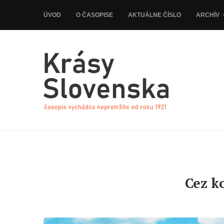
ÚVOD
O ČASOPISE
AKTUÁLNE ČÍSLO
ARCHÍV
Cez k