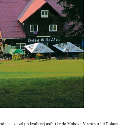
bónik – zjazd po kvalitnej asfaltke do Makova. V reštaurácii Poľana