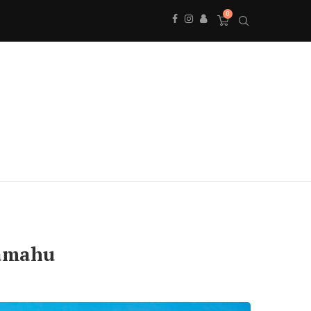
0
námahu