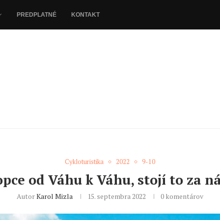
PREDPLATNÉ
KONTAKT
Cykloturistika
2022
9-10
opce od Váhu k Váhu, stojí to za 
Autor
Karol Mizla
15. septembra 2022
0 komentárov