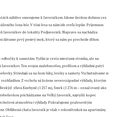
tách náhlivo smerujeme k Javorníkom. Ideme širokou dolinou cez
ženého lona hôr. V tôni lesa sa nám ide oveľa lepšie. Príjemnou
ň Javorníkov do lokality Podjavorník. Napravo sa nachádza
si dávame prvý penivý mok, ktorý sa nám po prechode dlhou
 odbočky k samotám. Vyššie je cesta miestami strmšia, ale na
i Javorníkov. Ten svojou malebnosťou, profilom a výhľadmi patrí
ebeňovky. Striedajú sa na ňom lúky, lesíky a samoty. Vychutnávame si
s rozhľadňou. Z vrcholu sú krásne severozápadné výhľady, ktorým
Beskýd: zľava Knehyně (1 257 m), Smrk (1 276 m – označovaný ako
 hrebeňovkou prichádzame na Veľký Javorník, najvyšší kopec
vrcholovú atmosféru i výhľady. Pokračujeme pralesovitým
e. Obľúbená chata Javorník je však v rekonštrukcii na apartmány.
eli Fran.