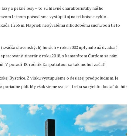
lazy a pekné lesy – to sú hlavné charakteristiky nášho
avom letnom počasí sme vystúpili aj na tri krásne cyklo-
ká Rača 1 236 m. Napriek nebývalému dlhodobému suchu boli tieto
(zväčša slovenských) horách v roku 2002 uplynulo už dvadsať
om spracovaný itinerár z roku 2018, s kamarátom Čurdom sa nám
júl. V poradí 18. ročník Karpatiatour sa tak mohol začať!
ej Bystrice. Z vlaku vystupujeme o desiatej predpoludním. Je
ž poriadne páli. My však vieme svoje – treba sa rýchlo dostať do hôr