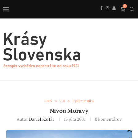
0
2005
7-8
Cykloturistika
Nivou Moravy
Autor
Daniel Kollár
15. júla 2005
0 komentárov